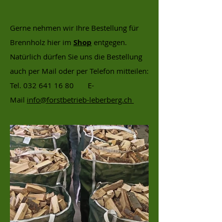
Gerne nehmen wir Ihre Bestellung für
Brennholz hier im
Shop
entgegen.
Natürlich dürfen Sie uns die Bestellung
auch per Mail oder per Telefon mitteilen
:
Tel. 032 641 16 80 E-
Mail
info@forstbetrieb-leberberg.ch