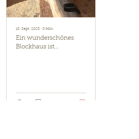
18. Sept. 2023
∙
0
Min.
Ein wunderschönes
Blockhaus ist
entstanden
91
0